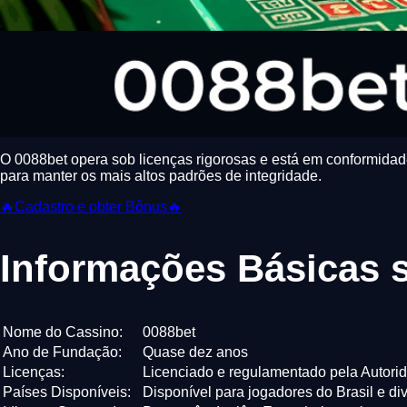
O 0088bet opera sob licenças rigorosas e está em conformidade
para manter os mais altos padrões de integridade.
🔥Cadastro e obter Bônus🔥
Informações Básicas 
Nome do Cassino:
0088bet
Ano de Fundação:
Quase dez anos
Licenças:
Licenciado e regulamentado pela Autori
Países Disponíveis:
Disponível para jogadores do Brasil e di