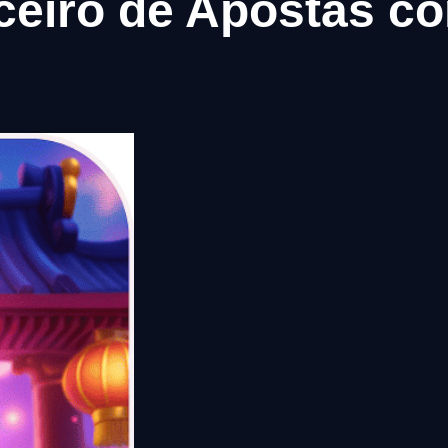
ceiro de Apostas c