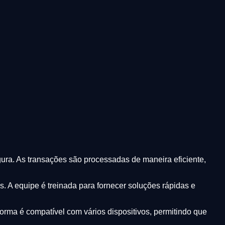
ra. As transações são processadas de maneira eficiente,
. A equipe é treinada para fornecer soluções rápidas e
forma é compatível com vários dispositivos, permitindo que