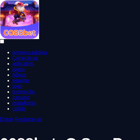
primeira página
Conecte-se
aplicativo
jogos
bônus
esporte
jogo
promoção
cassino
plataforma
colidir
Entrar
Registrar-se