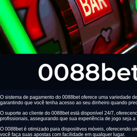
O sistema de pagamento do 0088bet oferece uma variedade de m
garantindo que você tenha acesso ao seu dinheiro quando prec
O suporte ao cliente do 0088bet está disponível 24/7, oferecen
profissionais, assegurando que sua experiência de jogo seja a 
O 0088bet é otimizado para dispositivos móveis, oferecendo um
você faça suas apostas com facilidade em qualquer lugar.